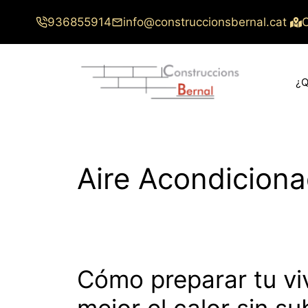
Saltar
936855914
info@construccionsbernal.cat
C
al
contenido
¿Q
Aire Acondicion
Cómo preparar tu vi