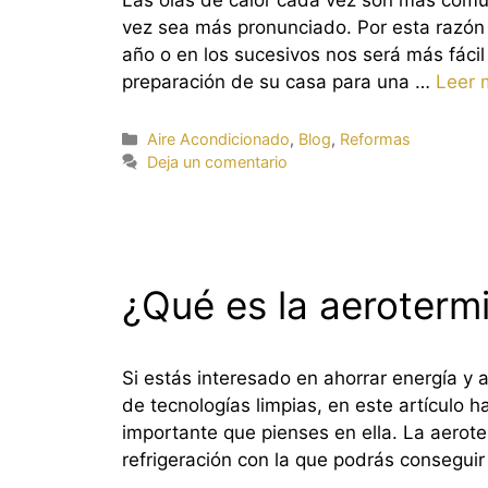
Las olas de calor cada vez son más comun
vez sea más pronunciado. Por esta razón 
año o en los sucesivos nos será más fáci
preparación de su casa para una …
Leer 
Categorías
Aire Acondicionado
,
Blog
,
Reformas
Deja un comentario
¿Qué es la aeroterm
Si estás interesado en ahorrar energía y
de tecnologías limpias, en este artículo 
importante que pienses en ella. La aerot
refrigeración con la que podrás conseguir