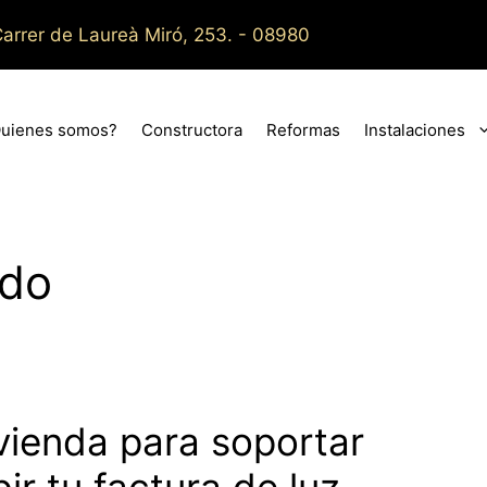
arrer de Laureà Miró, 253. - 08980
uienes somos?
Constructora
Reformas
Instalaciones
ado
vienda para soportar