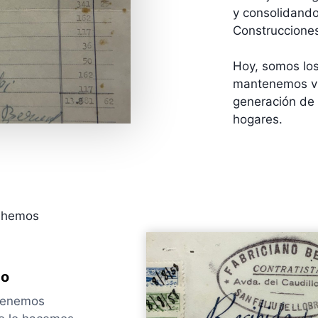
y consolidand
Construccione
Hoy, somos los
mantenemos viv
generación de 
hogares.
e hemos
do
 tenemos