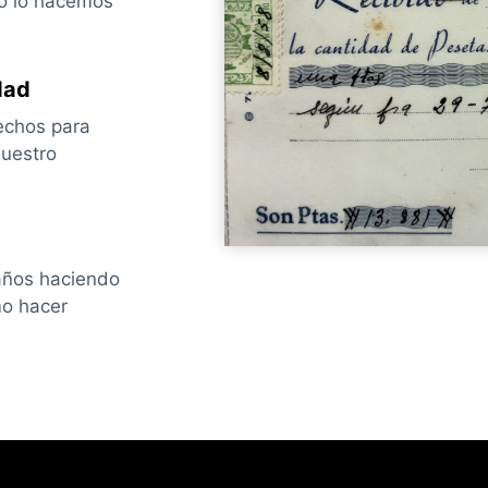
o lo hacemos
dad
echos para
nuestro
años haciendo
mo hacer