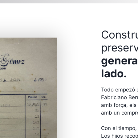
Constr
preser
genera
lado.
Todo empezó en
Fabriciano Bern
amb força, els
amb un comprom
Con el tiempo,
Los hijos reco