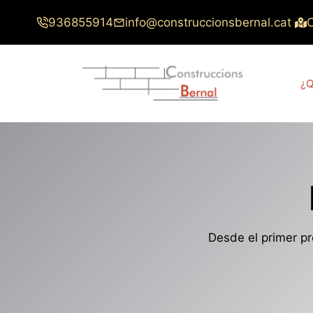
Saltar
936855914
info@construccionsbernal.cat
C
al
contenido
¿Q
Desde el primer p