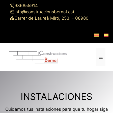
Saltar
936855914
al
info@construccionsbernal.cat
contenido
Carrer de Laureà Miró, 253. - 08980
Menú
INSTALACIONES
Cuidamos tus instalaciones para que tu hogar siga