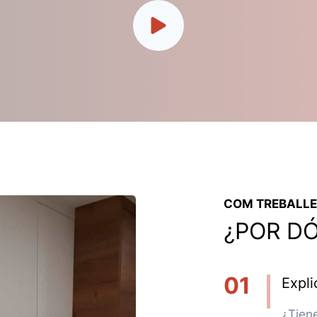
COM TREBALL
¿POR D
01
Expli
¿Tien