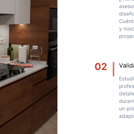
aseso
diseño
Cuént
y nos
proyec
02
Valid
Estud
profe
detall
durant
un pro
adapt