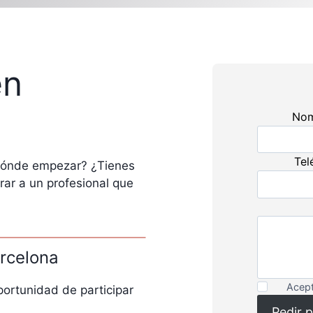
en
No
Tel
 dónde empezar? ¿Tienes
rar a un profesional que
rcelona
Acept
portunidad de participar
Pedir 