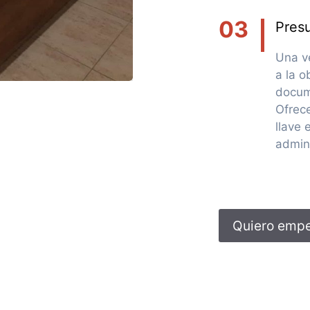
03
Pres
Una v
a la o
docume
Ofrece
llave
admini
Quiero empe