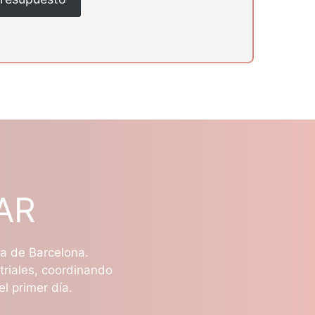
AR
na de Barcelona.
triales, coordinando
el primer día.