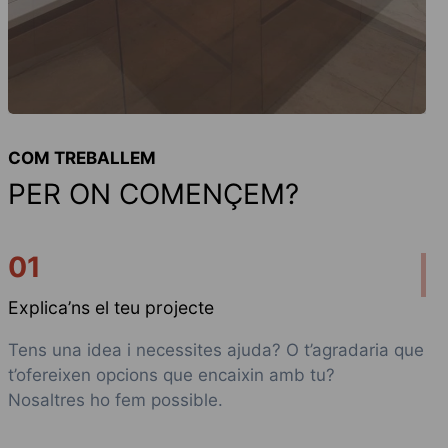
COM TREBALLEM
PER ON COMENÇEM?
01
Explica’ns el teu projecte
Tens una idea i necessites ajuda? O t’agradaria que
t’ofereixen opcions que encaixin amb tu?
Nosaltres ho fem possible.