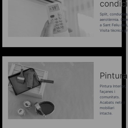
condic
Split, conductes 
aerotèrmia. Clim
a Sant Feliu de 
Visita tècnica gr
Pintura
Pintura Interior,
façanes i
comunitats.
Acabats nets i
mobiliari
intacte.