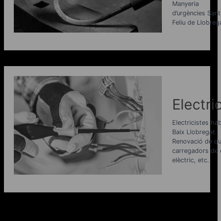
Manyeria
d’urgències Sant
Feliu de Llobreg
Electri
Electricistes habi
Baix Llobregat.
Renovació de qu
carregadors de 
elèctric, etc.