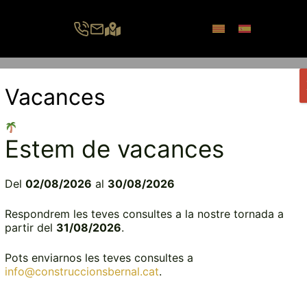
Vés
al
contingut
Vacances
Menú
Estem de vacances
Del
02/08/2026
al
30/08/2026
SOM CONSTRUCTORS
Respondrem les teves consultes a la nostre tornada a
partir del
31/08/2026
.
Del plànol a les claus. Tu somia, nosaltres ho fem
realitat.
Pots enviarnos les teves consultes a
info@construccionsbernal.cat
.