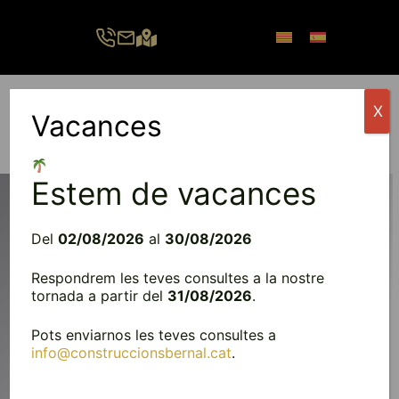
Vés
al
contingut
X
Vacances
Menú
Estem de vacances
Del
02/08/2026
al
30/08/2026
PROJECTES
Respondrem les teves consultes a la nostre
tornada a partir del
31/08/2026
.
La nostra feina, els nostres orgullS
Pots enviarnos les teves consultes a
info@construccionsbernal.cat
.