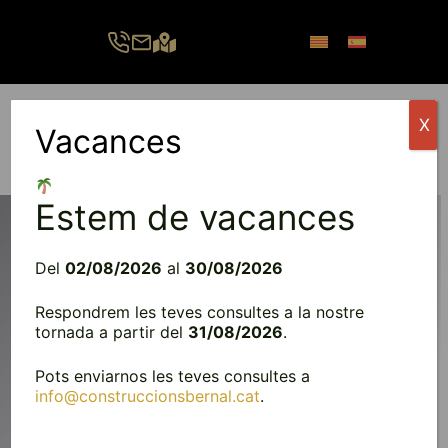
Vés
al
contingut
X
Vacances
Menú
Estem de vacances
Del
02/08/2026
al
30/08/2026
INSTAL·LACIONS
Respondrem les teves consultes a la nostre
tornada a partir del
31/08/2026
.
Cuidem les teves instal·lacions, volem conservar el
teu benestar
Pots enviarnos les teves consultes a
info@construccionsbernal.cat
.