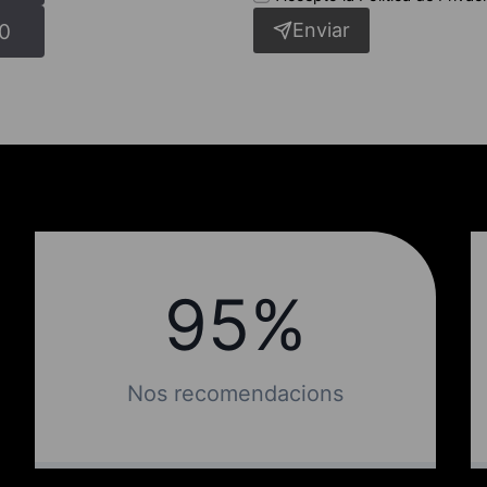
Enviar
80
95%
95%
Nos recomendacions