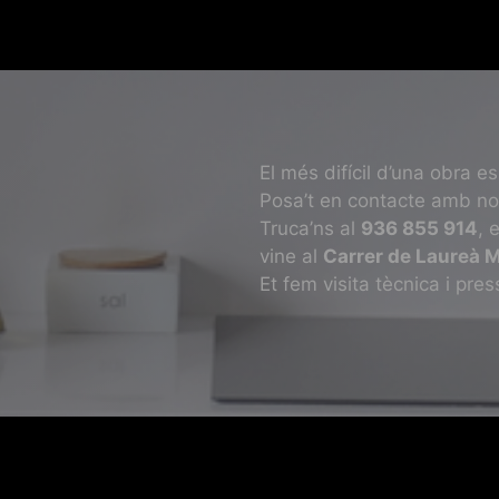
El més difícil d’una obra e
Posa’t en contacte amb nosa
Truca’ns al
936 855 914
, 
vine al
Carrer de Laureà M
Et fem visita tècnica i pr