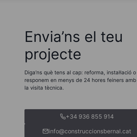
Envia’ns el teu
projecte
Diga’ns què tens al cap: reforma, instal·lació 
responem en menys de 24 hores feiners amb 
la visita tècnica.
+34 936 855 914
info@construccionsbernal.cat