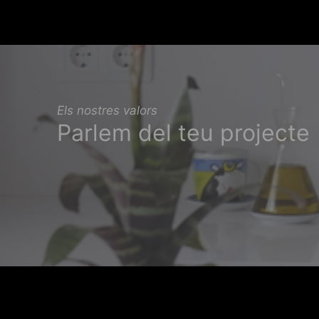
Els nostres valors
Parlem del teu projecte