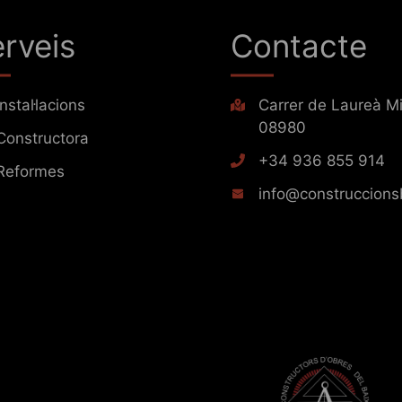
rveis
Contacte
Instal·lacions
Carrer de Laureà Mi
08980
Constructora
+34 936 855 914
Reformes
info@construccions