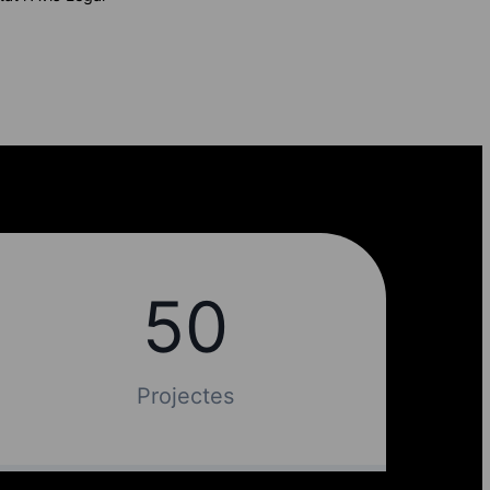
50
50
Projectes