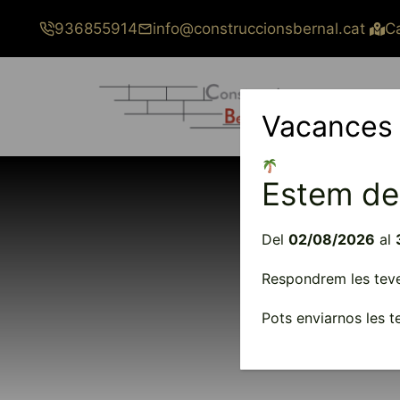
Vés
936855914
info@construccionsbernal.cat
Ca
al
contingut
Vacances
Estem de
Co
Del
02/08/2026
al
Respondrem les teves
Truca, escriu o 
Pots enviarnos les 