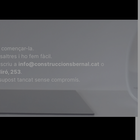
s començar-la.
ltres i ho fem fàcil.
escriu a
info@construccionsbernal.cat
o
iró, 253
.
essupost tancat sense compromís.