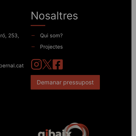
Nosaltres
ró, 253,
Qui som?
Projectes
bernal.cat
Demanar pressupost