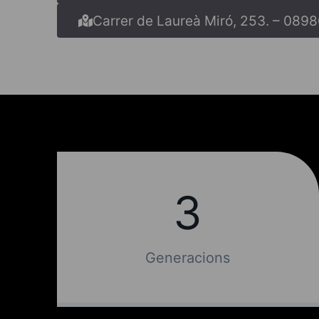
Carrer de Laureà Miró, 253. – 089
3
3
Generacions