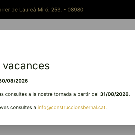
rrer de Laureà Miró, 253. - 08980
Qui som?
Constructora
Reformes
Instal·lacions
 vacances
ntacta amb nosaltr
30/08/2026
 consultes a la nostre tornada a partir del
31/08/2026
.
vine al taller. Tres generacions atenent el telèfon a la 
teves consultes a
info@construccionsbernal.cat
.