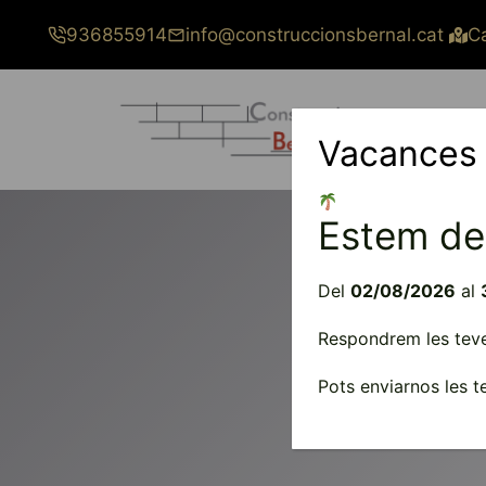
Vés
936855914
info@construccionsbernal.cat
Ca
al
contingut
Vacances
Estem de
Del
02/08/2026
al
Respondrem les teves
Pots enviarnos les 