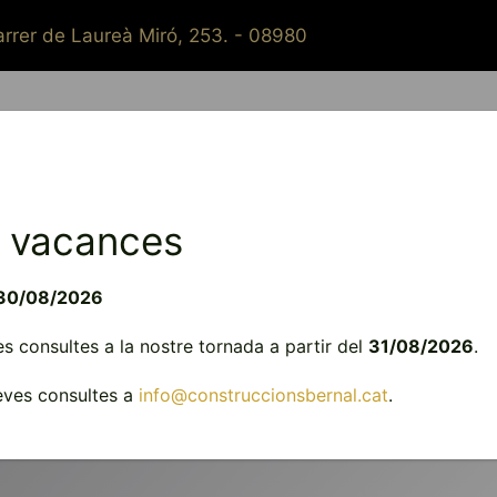
rrer de Laureà Miró, 253. - 08980
Qui som?
Constructora
Reformes
Instal·lacions
 vacances
INSTAL·LACIONS
30/08/2026
 consultes a la nostre tornada a partir del
31/08/2026
.
Cuidem els detalls i fem fort el que tu necessites
teves consultes a
info@construccionsbernal.cat
.