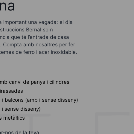
ona
important una vegada: el dia
nstruccions Bernal som
ncia que té l’entrada de casa
. Compta amb nosaltres per fer
temes de ferro i acer inoxidable.
mb canvi de panys i cilindres
uirassades
s i balcons (amb i sense disseny)
i sense disseny)
 metàl·lics
-nos de la teva