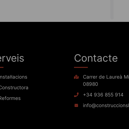
rveis
Contacte
Instal·lacions
Carrer de Laureà Mi
08980
Constructora
+34 936 855 914
Reformes
info@construccions