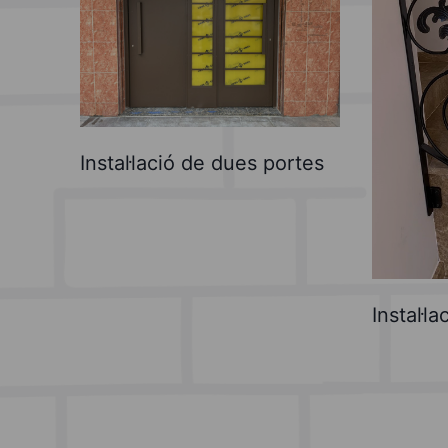
Instal·lació de dues portes
Instal·l