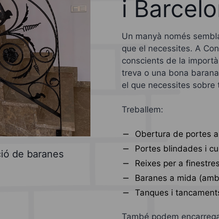
i Barcel
Un manyà només sembla 
que el necessites. A Co
conscients de la importà
treva o una bona barana
el que necessites sobre 
Treballem:
Obertura de portes a
Portes blindades i c
ació de baranes
Reixes per a finestre
Baranes a mida (amb 
Tanques i tancaments
També podem encarregar