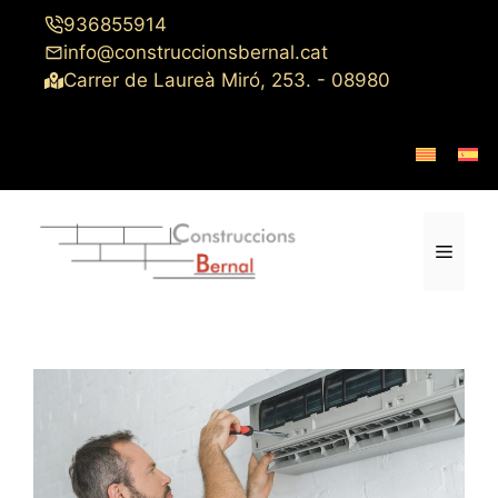
Saltar
936855914
al
info@construccionsbernal.cat
contenido
Carrer de Laureà Miró, 253. - 08980
Menú