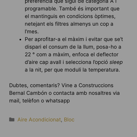
preferència que sigui de categoria A i
programable. També és important que
el mantinguis en condicions òptimes,
netejant els filtres almenys un cop a
l’mes.
Per aprofitar-a el màxim i evitar que se’t
dispari el consum de la llum, posa-ho a
22 ° com a màxim, enfoca el deflector
d’aire cap avall i selecciona l’opció
sleep
a la nit, per que moduli la temperatura.
Dubtes, comentaris? Vine a Construccions
Bernal Cambón o contacta amb nosaltres via
mail, telèfon o whatsapp
Categories
Aire Acondicionat
,
Bloc