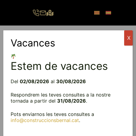
Vés
al
contingut
X
Vacances
Menú
Estem de vacances
Del
02/08/2026
al
30/08/2026
Respondrem les teves consultes a la nostre
tornada a partir del
31/08/2026
.
Pots enviarnos les teves consultes a
info@construccionsbernal.cat
.