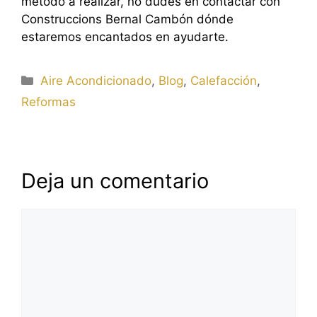
método a realizar, no dudes en contactar con
Construccions Bernal Cambón dónde
estaremos encantados en ayudarte.
Categorías
Aire Acondicionado
,
Blog
,
Calefacción
,
Reformas
Deja un comentario
Comentario