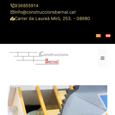
Saltar
936855914
al
info@construccionsbernal.cat
contenido
Carrer de Laureà Miró, 253. - 08980
Menú