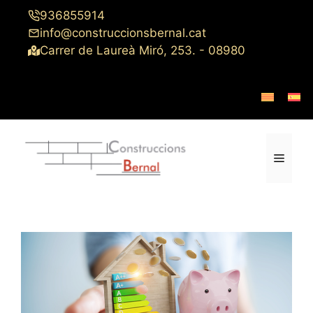
Saltar
936855914
al
info@construccionsbernal.cat
contenido
Carrer de Laureà Miró, 253. - 08980
Menú