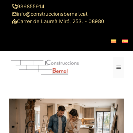
Saltar
936855914
al
info@construccionsbernal.cat
contenido
Carrer de Laureà Miró, 253. - 08980
Menú