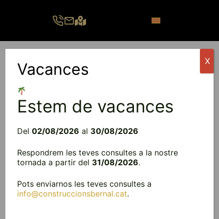
Vés
al
contingut
X
Vacances
Menú
Estem de vacances
Del
02/08/2026
al
30/08/2026
Respondrem les teves consultes a la nostre
tornada a partir del
31/08/2026
.
Pots enviarnos les teves consultes a
info@construccionsbernal.cat
.