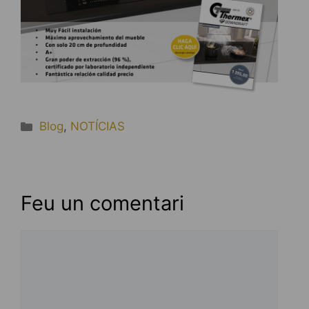
Categories
Blog
,
NOTÍCIAS
Feu un comentari
Comentari