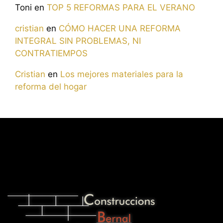
Toni
en
TOP 5 REFORMAS PARA EL VERANO
cristian
en
CÓMO HACER UNA REFORMA
INTEGRAL SIN PROBLEMAS, NI
CONTRATIEMPOS
Cristian
en
Los mejores materiales para la
reforma del hogar