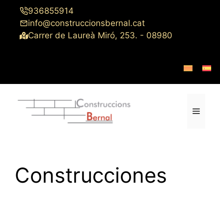
Saltar
936855914
al
info@construccionsbernal.cat
contenido
Carrer de Laureà Miró, 253. - 08980
Menú
Construcciones