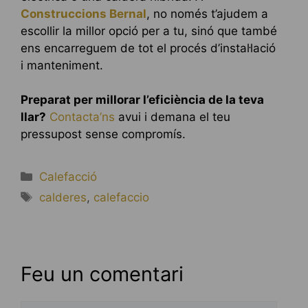
Construccions Bernal
, no només t’ajudem a
escollir la millor opció per a tu, sinó que també
ens encarreguem de tot el procés d’instal·lació
i manteniment.
Preparat per millorar l’eficiència de la teva
llar?
Contacta’ns
avui i demana el teu
pressupost sense compromís.
Categories
Calefacció
Etiquetes
calderes
,
calefaccio
Feu un comentari