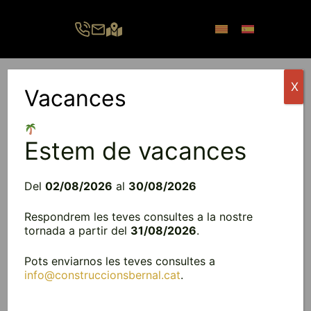
Vés
al
contingut
X
Vacances
Menú
Estem de vacances
Del
02/08/2026
al
30/08/2026
Respondrem les teves consultes a la nostre
tornada a partir del
31/08/2026
.
Pots enviarnos les teves consultes a
info@construccionsbernal.cat
.