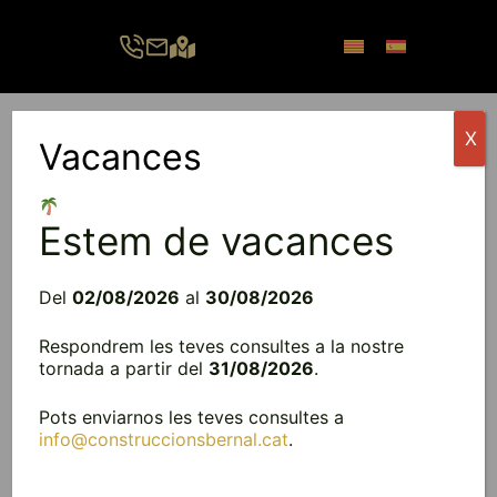
Vés
al
contingut
X
Vacances
Menú
Estem de vacances
Del
02/08/2026
al
30/08/2026
Respondrem les teves consultes a la nostre
tornada a partir del
31/08/2026
.
Pots enviarnos les teves consultes a
info@construccionsbernal.cat
.
Alguns aspectes