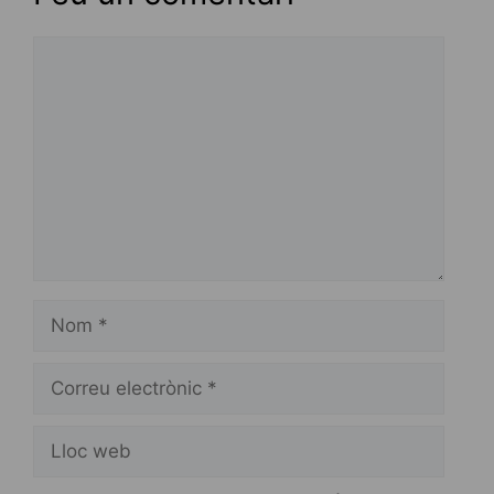
Comentari
Nom
Correu
electrònic
Lloc
web