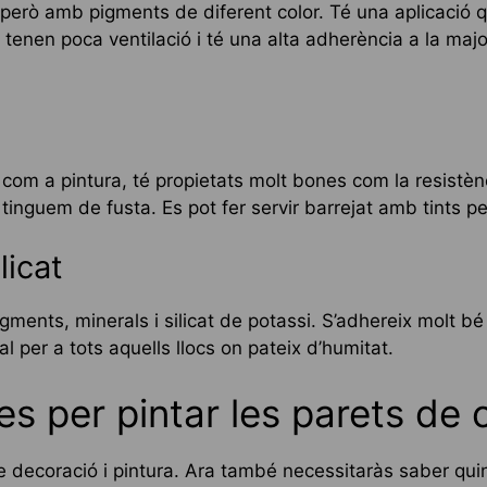
 però amb pigments de diferent color. Té una aplicació q
 tenen poca ventilació i té una alta adherència a la majo
om a pintura, té propietats molt bones com la resistènc
inguem de fusta. Es pot fer servir barrejat amb tints pe
licat
ments, minerals i silicat de potassi. S’adhereix molt bé
l per a tots aquells llocs on pateix d’humitat.
s per pintar les parets de 
de decoració i pintura. Ara també necessitaràs saber qu