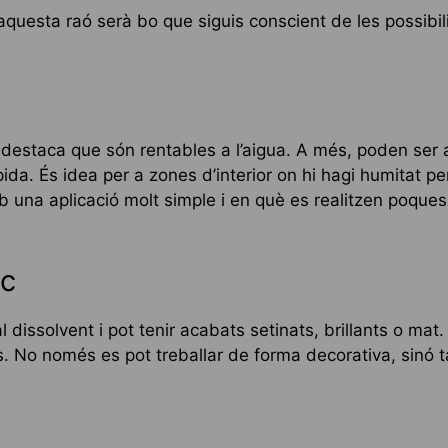
r aquesta raó serà bo que siguis conscient de les possibili
estaca que són rentables a l’aigua. A més, poden ser ac
ida. És idea per a zones d’interior on hi hagi humitat per 
 una aplicació molt simple i en què es realitzen poque
ic
 dissolvent i pot tenir acabats setinats, brillants o mat
ets. No només es pot treballar de forma decorativa, sinó