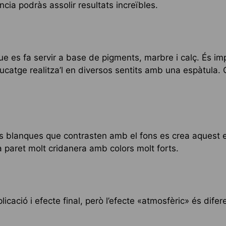
ncia podràs assolir resultats increïbles.
e es fa servir a base de pigments, marbre i calç. És im
estucatge realitza’l en diversos sentits amb una espàtula.
s blanques que contrasten amb el fons es crea aquest e
a paret molt cridanera amb colors molt forts.
licació i efecte final, però l’efecte «atmosfèric» és dife