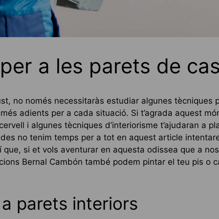
per a les parets de cas
ust, no només necessitaràs estudiar algunes tècniques p
 més adients per a cada situació. Si t’agrada aquest món
 cervell i algunes tècniques d’interiorisme t’ajudaran a p
es no tenim temps per a tot en aquest article intentarem
 que, si et vols aventurar en aquesta odissea que a no
uccions Bernal Cambón també podem pintar el teu pis o c
a parets interiors