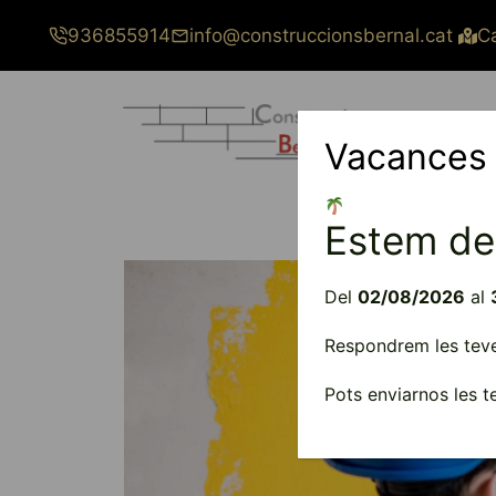
Vés
936855914
info@construccionsbernal.cat
Ca
al
contingut
Vacances
Estem de
Del
02/08/2026
al
Respondrem les teves
Pots enviarnos les 