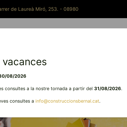
rrer de Laureà Miró, 253. - 08980
Qui som?
Constructora
Reformes
Instal·lacions
 vacances
30/08/2026
 consultes a la nostre tornada a partir del
31/08/2026
.
teves consultes a
info@construccionsbernal.cat
.