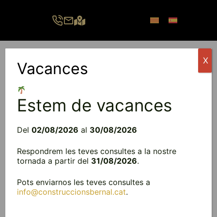
Vés
al
contingut
X
Vacances
Menú
Estem de vacances
Del
02/08/2026
al
30/08/2026
Respondrem les teves consultes a la nostre
tornada a partir del
31/08/2026
.
Pots enviarnos les teves consultes a
info@construccionsbernal.cat
.