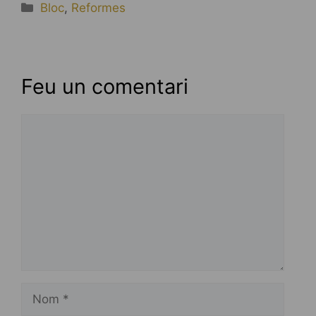
Categories
Bloc
,
Reformes
Feu un comentari
Comentari
Nom