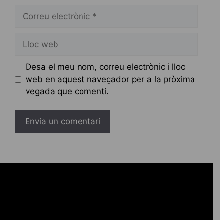
Correu
electrònic
Lloc
web
Desa el meu nom, correu electrònic i lloc
web en aquest navegador per a la pròxima
vegada que comenti.