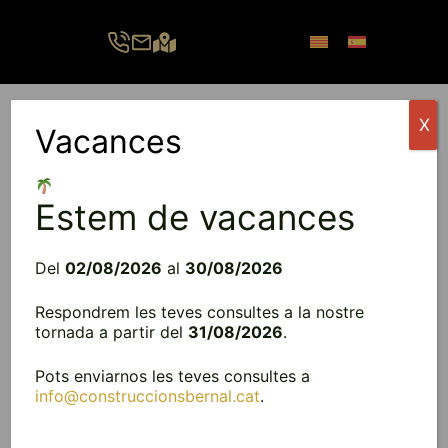
Vés
al
contingut
X
Vacances
Menú
Estem de vacances
Del
02/08/2026
al
30/08/2026
Respondrem les teves consultes a la nostre
tornada a partir del
31/08/2026
.
Pots enviarnos les teves consultes a
info@construccionsbernal.cat
.