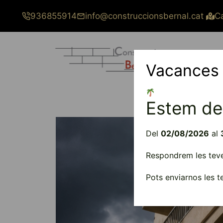
Vés
936855914
info@construccionsbernal.cat
Ca
al
contingut
Vacances
Estem de
Del
02/08/2026
al
Respondrem les teves
Pots enviarnos les 