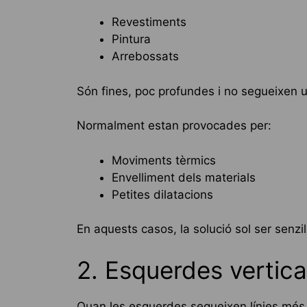
Revestiments
Pintura
Arrebossats
Són fines, poc profundes i no segueixen u
Normalment estan provocades per:
Moviments tèrmics
Envelliment dels materials
Petites dilatacions
En aquests casos, la solució sol ser senzil
2. Esquerdes vertica
Quan les esquerdes segueixen línies més d