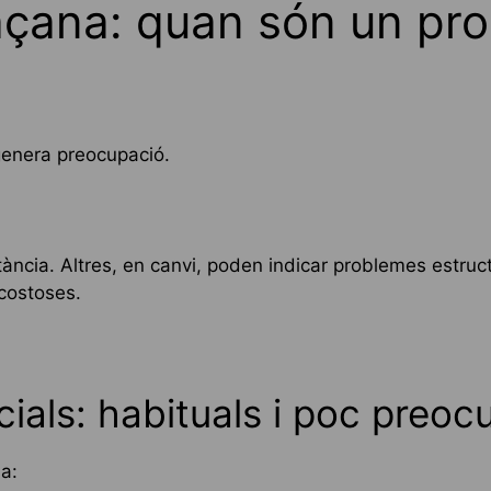
açana: quan són un prob
genera preocupació.
tància. Altres, en canvi, poden indicar problemes estru
costoses.
cials: habituals i poc preoc
a: