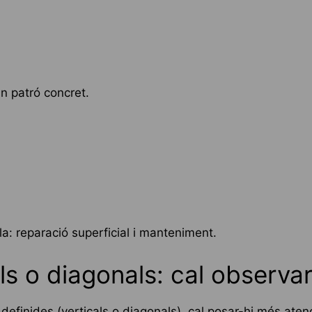
n patró concret.
la: reparació superficial i manteniment.
ls o diagonals: cal observar
efinides (verticals o diagonals), cal posar-hi més atenc