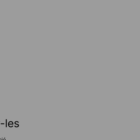
-les
ió.