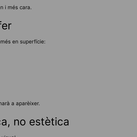
n i més cara.
fer
omés en superfície:
rnarà a aparèixer.
ca, no estètica