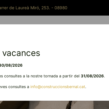
rrer de Laureà Miró, 253. - 08980
Qui som?
Constructora
Reformes
Instal·lacions
 vacances
30/08/2026
 consultes a la nostre tornada a partir del
31/08/2026
.
teves consultes a
info@construccionsbernal.cat
.