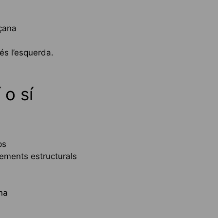
açana
és l’esquerda.
 o sí
:
ps
ements estructurals
ana