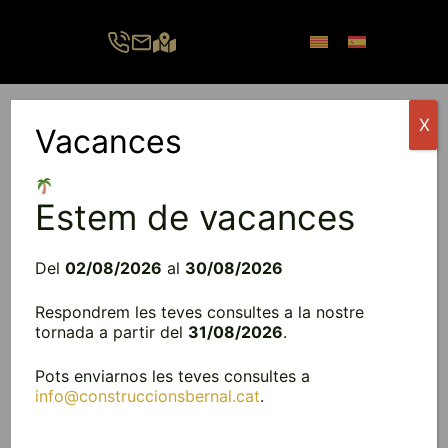
Vés
al
contingut
X
Vacances
Menú
Estem de vacances
Del
02/08/2026
al
30/08/2026
Respondrem les teves consultes a la nostre
tornada a partir del
31/08/2026
.
Pots enviarnos les teves consultes a
info@construccionsbernal.cat
.