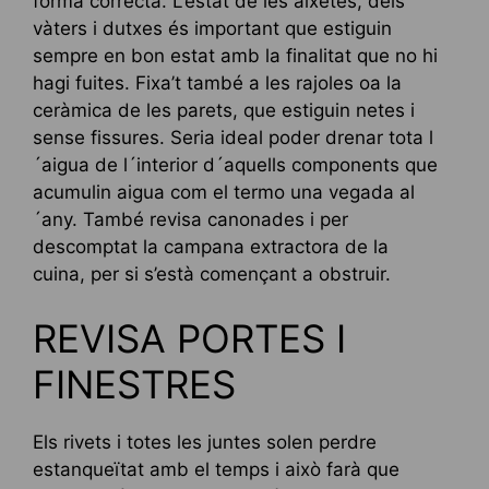
forma correcta. L’estat de les aixetes, dels
vàters i dutxes és important que estiguin
sempre en bon estat amb la finalitat que no hi
hagi fuites. Fixa’t també a les rajoles oa la
ceràmica de les parets, que estiguin netes i
sense fissures. Seria ideal poder drenar tota l
´aigua de l´interior d´aquells components que
acumulin aigua com el termo una vegada al
´any. També revisa canonades i per
descomptat la campana extractora de la
cuina, per si s’està començant a obstruir.
REVISA PORTES I
FINESTRES
Els rivets i totes les juntes solen perdre
estanqueïtat amb el temps i això farà que