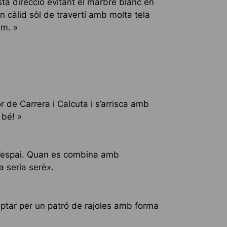
ta direcció evitant el marbre blanc en
n càlid sòl de travertí amb molta tela
im. »
r de Carrera i Calcuta i s’arrisca amb
 bé! »
l’espai. Quan es combina amb
a seria serè».
Optar per un patró de rajoles amb forma