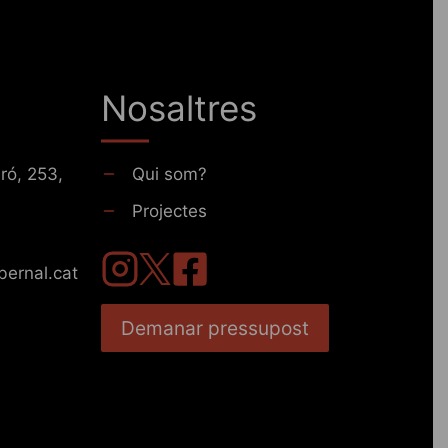
Nosaltres
ró, 253,
Qui som?
Projectes
bernal.cat
Demanar pressupost