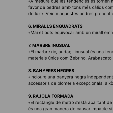
«A mesura que les tendències es tornen més
favor de pedres amb tons més càlids com el
de luxe. Veiem aquestes pedres prenent el
6. MIRALLS ENQUADRATS
«Mai et pots equivocar amb un mirall emma
7. MARBRE INUSUAL
«El marbre ric, audaç i inusual és una ten
materials únics com Zebrino, Arabascato i
8. BANYERES NEGRES
«Incloure una banyera negra independent
accessoris de plomeria excepcionals, això
9. RAJOLA FORMADA
«El rectangle de metro s’està apartant de
és una gran manera de causar impacte si 