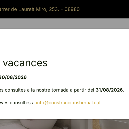
rrer de Laureà Miró, 253. - 08980
Qui som?
Constructora
Reformes
Instal·lacions
 vacances
30/08/2026
 consultes a la nostre tornada a partir del
31/08/2026
.
teves consultes a
info@construccionsbernal.cat
.