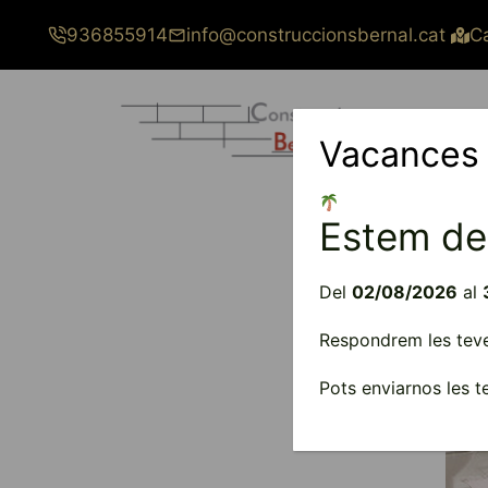
Vés
936855914
info@construccionsbernal.cat
Ca
al
contingut
Vacances
Estem de
Del
02/08/2026
al
Respondrem les teves
Pots enviarnos les 