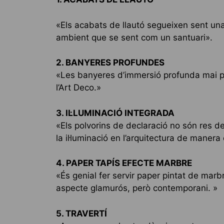
«Els acabats de llautó segueixen sent una
ambient que se sent com un santuari».
2. BANYERES PROFUNDES
«Les banyeres d’immersió profunda mai p
l’Art Deco.»
3. IL·LUMINACIÓ INTEGRADA
«Els polvorins de declaració no són res d
la il·luminació en l’arquitectura de mane
4. PAPER TAPÍS EFECTE MARBRE
«És genial fer servir paper pintat de mar
aspecte glamurós, però contemporani. »
5. TRAVERTÍ