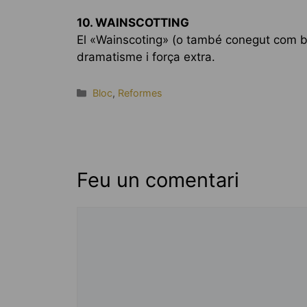
10. WAINSCOTTING
El «Wainscoting» (o també conegut com boi
dramatisme i força extra.
Categories
Bloc
,
Reformes
Feu un comentari
Comentari