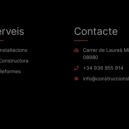
rveis
Contacte
Instal·lacions
Carrer de Laureà Mi
08980
Constructora
+34 936 855 914
Reformes
info@construccions