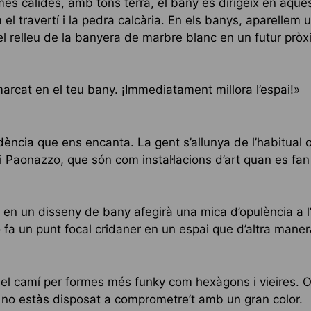
 càlides, amb tons terra, el bany es dirigeix ​​en aques
 travertí i la pedra calcària. En els banys, aparellem u
 relleu de la banyera de marbre blanc en un futur pròx
rcat en el teu bany. ¡Immediatament millora l’espai!»
dència que ens encanta. La gent s’allunya de l’habitual o
 Paonazzo, que són com instal·lacions d’art quan es fan
 en un disseny de bany afegirà una mica d’opulència a 
 fa un punt focal cridaner en un espai que d’altra maner
 el camí per formes més funky com hexàgons i vieires. 
no estàs disposat a comprometre’t amb un gran color.