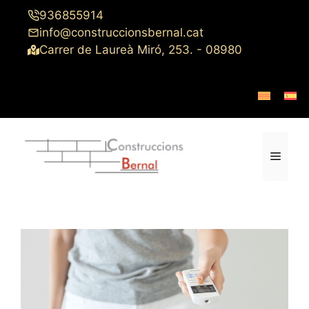
Saltar
936855914
al
info@construccionsbernal.cat
contenido
Carrer de Laureà Miró, 253. - 08980
Menú