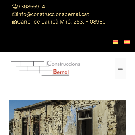
Saltar
936855914
al
info@construccionsbernal.cat
contenido
Carrer de Laureà Miró, 253. - 08980
Menú