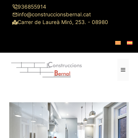
Saltar
936855914
al
info@construccionsbernal.cat
contenido
Carrer de Laureà Miró, 253. - 08980
Menú