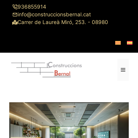
Saltar
936855914
al
info@construccionsbernal.cat
contenido
Carrer de Laureà Miró, 253. - 08980
Menú