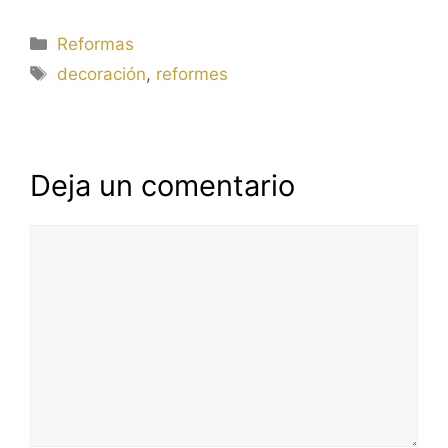
Categorías
Reformas
Etiquetas
decoración
,
reformes
Deja un comentario
Comentario