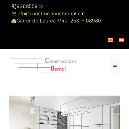
Saltar
936855914
al
info@construccionsbernal.cat
contenido
Carrer de Laureà Miró, 253. - 08980
Menú