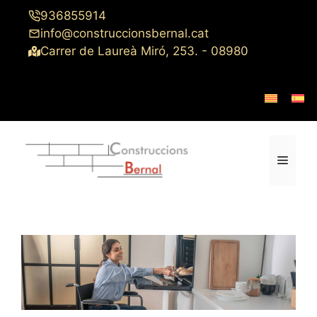
Saltar
936855914
al
info@construccionsbernal.cat
contenido
Carrer de Laureà Miró, 253. - 08980
Menú