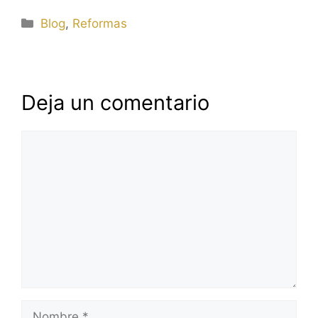
Categorías
Blog
,
Reformas
Deja un comentario
Comentario
Nombre