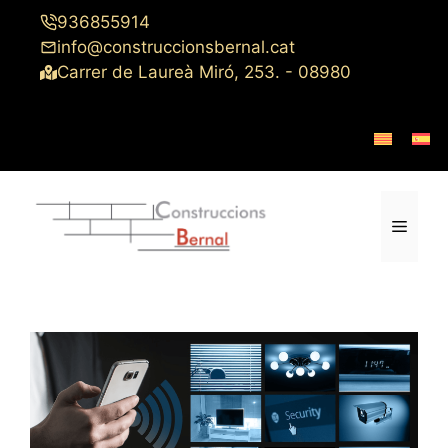
Saltar
936855914
al
info@construccionsbernal.cat
contenido
Carrer de Laureà Miró, 253. - 08980
Menú