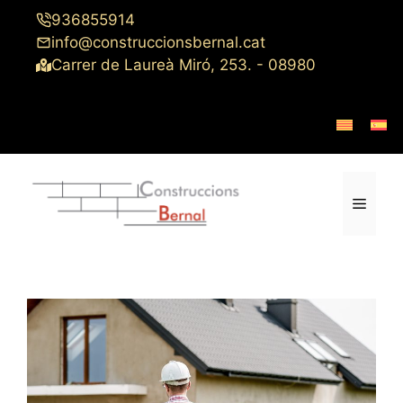
Saltar
936855914
al
info@construccionsbernal.cat
contenido
Carrer de Laureà Miró, 253. - 08980
Menú