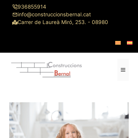
Saltar
936855914
al
info@construccionsbernal.cat
contenido
Carrer de Laureà Miró, 253. - 08980
Menú