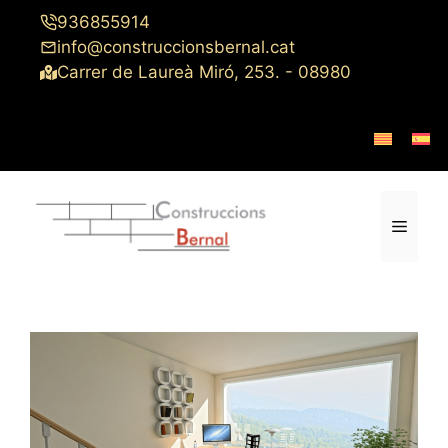
Saltar
936855914
al
info@construccionsbernal.cat
contenido
Carrer de Laureà Miró, 253. - 08980
Menú