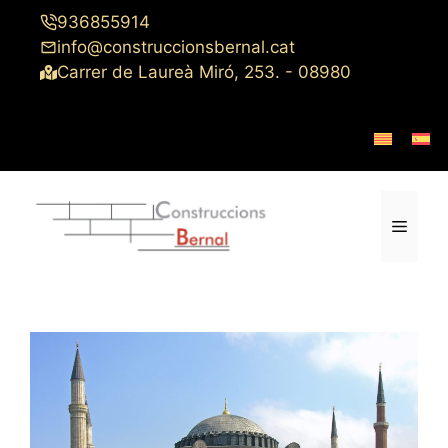
Saltar
936855914
al
info@construccionsbernal.cat
contenido
Carrer de Laureà Miró, 253. - 08980
Menú