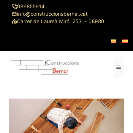
Saltar
936855914
al
info@construccionsbernal.cat
contenido
Carrer de Laureà Miró, 253. - 08980
Menú