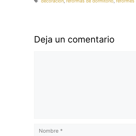
Etiquetas
decoración
,
reformas de dormitorio
,
reformes
Deja un comentario
Comentario
Nombre