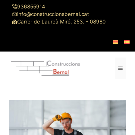
Saltar
936855914
al
info@construccionsbernal.cat
contenido
Carrer de Laureà Miró, 253. - 08980
Menú